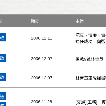
型
時間
主旨
認真、清廉、實
政
2006.12.11
連任成功，向選
政
2006.12.07
搶救9號林晉章
政
2006.12.07
林晉章車隊掃街
通
2006.11.28
[交通][工務]