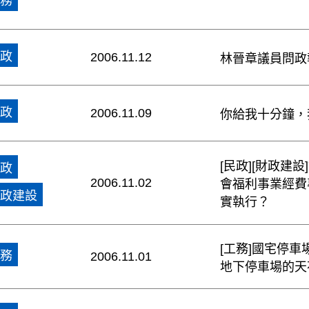
務
政
2006.11.12
林晉章議員問政
政
2006.11.09
你給我十分鐘，
[民政][財政建
政
2006.11.02
會福利事業經費
政建設
實執行？
[工務]國宅停
務
2006.11.01
地下停車場的天