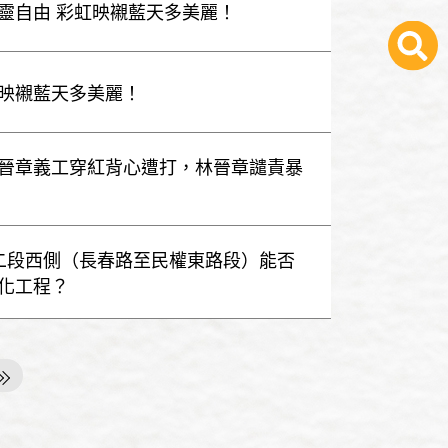
靈自由 彩虹映襯藍天多美麗！
映襯藍天多美麗！
晉章義工穿紅背心遭打，林晉章譴責暴
路二段西側（長春路至民權東路段）能否
化工程？