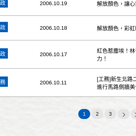
政
2006.10.19
解放顏色，讓心
政
2006.10.18
解放顏色，彩虹
紅色惹塵埃！林
政
2006.10.17
力！
[工務]新生北
務
2006.10.11
進行馬路側牆美
1
2
3