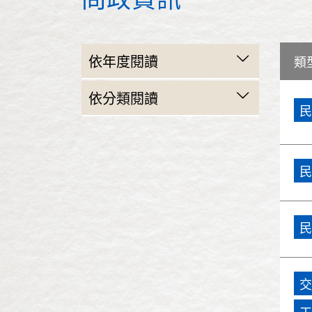
依年度閱讀
類
民國103年(2014)
依分類閱讀
民
民國102年(2013)
民政
民國101年(2012)
財政建設
民
民國100年(2011)
教育
民國99年(2010)
民
交通
民國98年(2009)
警政衛生
交
民國97年(2008)
工務