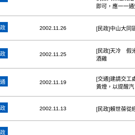
即可，應一一通
政
2002.11.26
[民政]中山大同
[民政]天冷 
政
2002.11.25
酒雞
[交通]建請交
通
2002.11.19
黃燈，以提醒汽
政
2002.11.13
[民政]賴世葆
政