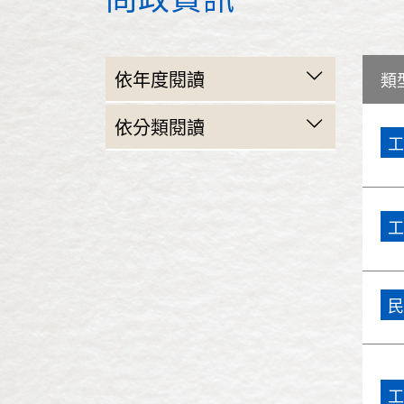
依年度閱讀
類
民國103年(2014)
依分類閱讀
工
民國102年(2013)
民政
民國101年(2012)
財政建設
工
民國100年(2011)
教育
民國99年(2010)
交通
民
民國98年(2009)
警政衛生
民國97年(2008)
工務
工