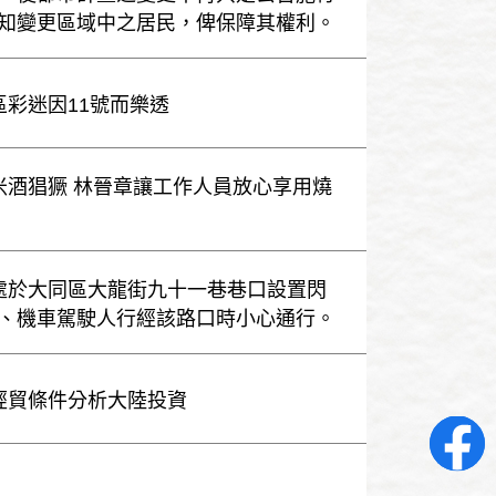
知變更區域中之居民，俾保障其權利。
區彩迷因11號而樂透
假米酒猖獗 林晉章讓工作人員放心享用燒
工處於大同區大龍街九十一巷巷口設置閃
、機車駕駛人行經該路口時小心通行。
從經貿條件分析大陸投資