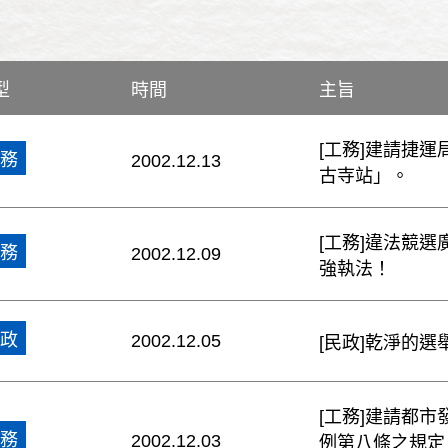
型
時間
主旨
[工務]建請捷
務
2002.12.13
古寺站」。
[工務]違法競
務
2002.12.09
強執法！
政
2002.12.05
[民政]乾淨的
[工務]建請都
務
2002.12.03
例第八條之規定