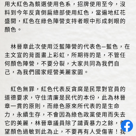
用大紅色為競選使用色系，招牌使用至今，沒
料到今年反貪倒扁總部使用紅色，當遍地紅花
盛開，紅色在綠色陣營支持者眼中形成刺眼的
顏色。
林晉章此次使用泛藍陣營的代表色─藍色，在
主文宣的背面畫上彩虹，所期待的是，不管任
何顏色陣營，不要分裂，大家共同為我們自
己，為我們國家經營美麗家園。
紅色無罪，紅色代表反貪腐是民眾對官員的
道德要求，守住清廉是民代的本份，此為林晉
章一貫的原則，而綠色原來所代表的是生命
力，永續生存，不會因為綠色政黨使用而失去
它的美麗，林晉章議員除了譴責暴力之餘，希
望顏色過敏到此為止，不要再有人受傷害！我