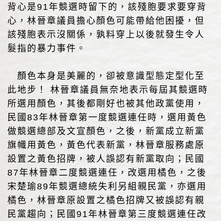
背心是91年競選時留下的，該殘胞要求要穿背
心，林晉章議員擔心顏色可能帶給他困擾，但
該殘胞表示沒關係，孰料穿上以後就發生令人
髮指的暴力事件。
顏色本身是美麗的，卻被意識型態定型化至
此地步！ 林晉章議員無奈地表示每屆其競選時
所選用顏色，其後都剛好也被其他政黨使用，
民國83年林晉章第一度競選連任時，選用黃色
做競選總部及文宣顏色，之後，新黨成立新黨
旗幟用黃色，黃色代表新黨，林晉章服務處原
設置之黃色招牌，被人誤認有新黨取向；民國
87年林晉章二度競選連任，改選用橘色，之後
宋楚瑜89年競選總統失利另組親民黨，亦選用
橘色，林晉章原設置之橘色招牌又被誤認有親
民黨趨向；民國91年林晉章第三度競選連任改