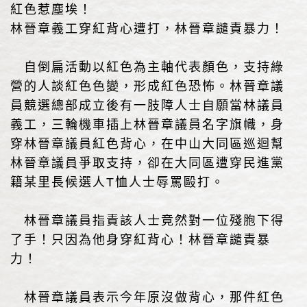
紅色惹塵埃！
林晉章義工穿紅背心遭打，林晉章譴責暴力！
自倒扁活動以紅色為主軸代表顏色，支持綠
營的人談紅色色變，形成紅色恐怖。林晉章議
員競選總部成立後有一肢障人士自願當林議員
義工，三輪機車插上林晉章議員名字旗幟，身
穿林晉章議員紅色背心，在中山大同區巡迴幫
林晉章議員爭取支持，卻在大同區遭穿民進黨
籍某里長候選人T恤人士辱罵毆打。
林晉章議員指責該人士竟然對一位殘胞下得
了手！只因為他身穿紅背心！林晉章譴責暴
力！
林晉章議員表示今年原沒做背心，那件紅色