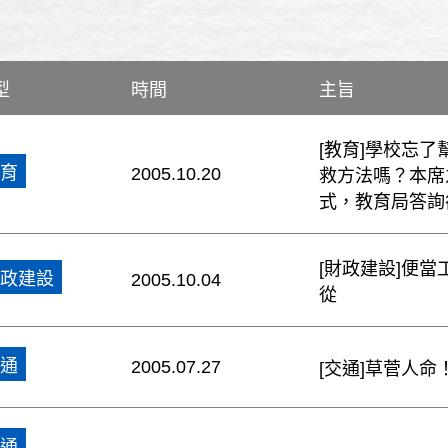
型
時間
主旨
[教育]學校忘
育
2005.10.20
救方法嗎？本席
式，教育局答詢
[財政建設]便
政建設
2005.10.04
從
通
2005.07.27
[交通]草菅人
通