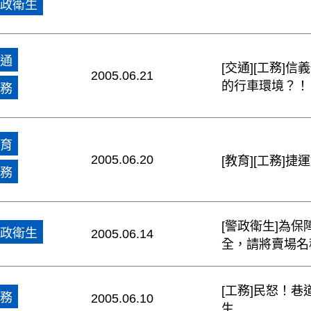
政衛生
通
[交通][工務]
2005.06.21
的行車環境？！
務
育
2005.06.20
[教育][工務]
務
[警政衛生]為
政衛生
2005.06.14
全，請將賣場名
[工務]民怒！
務
2005.06.10
生