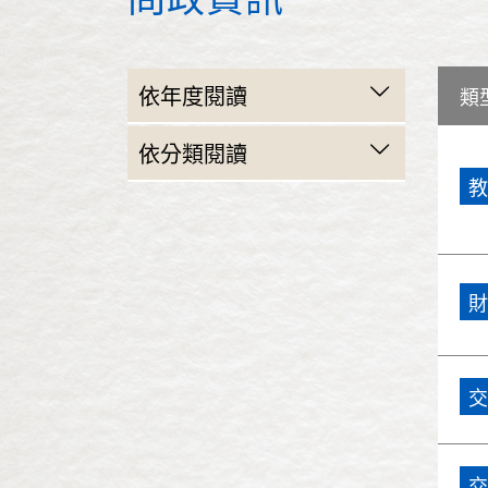
依年度閱讀
類
民國103年(2014)
依分類閱讀
教
民國102年(2013)
民政
民國101年(2012)
財政建設
民國100年(2011)
財
教育
民國99年(2010)
交通
交
民國98年(2009)
警政衛生
民國97年(2008)
工務
交