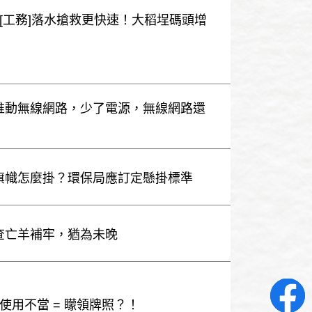
生][工務]落水搶救更快速！大稻埕碼頭增
極推動無線網路，少了電源，無線網路還
告旗幟怎麼掛？環保局應訂定懸掛標準
檢查亡羊補牢，猶為未晚
生]使用不當 = 矇領牌照？！