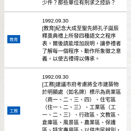
少件？那些單位有刑求之控訴？
1992.09.30
[教育]紀念大成至聖先師孔子誕辰
釋奠典禮上所發四種語文之程序
教育
表，爾後請能增加說明，讓參禮者
了解每一個程序、動作所象徵之意
義，以使古禮得以傳承。
1992.09.30
[工務]建議市府考慮將全市建築物
於明顯處（如名牌）標示為商業區
（商一、二、三、四）、住宅區
（住一、二、三）、工業區（工
工務
一、二、三）、行政區、文教區、
倉庫區、風景區、農業區、保護
區、特定專用區、以供市民辨別，