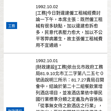
1992.10.02
[工務]今日對違建僱工租械經費討
論一下午，本席主張：既然僱工租
械有很多缺點，加以違建愈拆愈
工務
多，民意代表壓力愈大，加以不公
平等弊病叢生，故主張僱工租械費
用不宜通過。
1992.10.01
[財政建設][工務]依台北市政府工務
局81.9.10北市工二字第八二五七０
號函說明三所示：81.7.27貴局召開
會中，結論於第二十二組餐飲業增
列酒店項目，並准酒店業依中華民
國行業標準分類之定義及內容係指
「從事無女侍之飲酒店之行業」，
財政建設