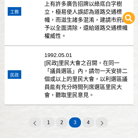
上有許多廣告招牌以綠底白字樹
立，極易使人誤認為道路交通標
工務
幟，而滋生諸多混淆，建請市府應
予以全面清除，還給道路交通標幟
權威性。
1992.05.01
[民政]里民大會之召開，在同一
「議員選區」內，請勿一天安排二
民政
個或以上的里民大會，以利選區議
員能有充分時間列席選區里民大
會，聽取里民意見。
1
2
3
4