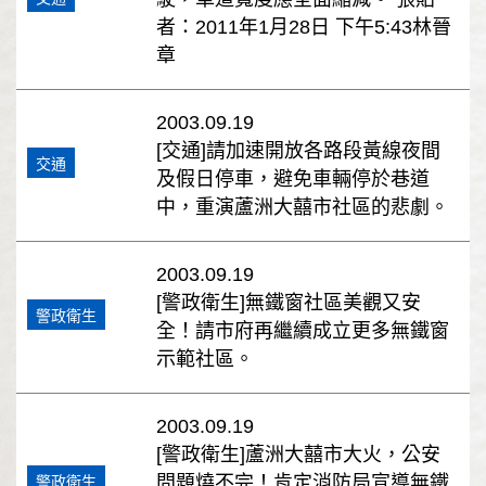
者：2011年1月28日 下午5:43林晉
章
2003.09.19
[交通]請加速開放各路段黃線夜間
交通
及假日停車，避免車輛停於巷道
中，重演蘆洲大囍市社區的悲劇。
2003.09.19
[警政衛生]無鐵窗社區美觀又安
警政衛生
全！請市府再繼續成立更多無鐵窗
示範社區。
2003.09.19
[警政衛生]蘆洲大囍市大火，公安
問題燒不完！肯定消防局宣導無鐵
警政衛生