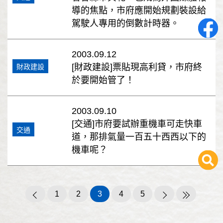
導的焦點，市府應開始規劃裝設給
駕駛人專用的倒數計時器。
2003.09.12
[財政建設]票貼現高利貸，市府終
財政建設
於要開始管了！
2003.09.10
[交通]市府要試辦重機車可走快車
交通
道，那排氣量一百五十西西以下的
機車呢？
1
2
3
4
5