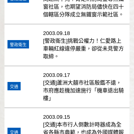
窗社區，也期望消防局儘快在四十
個轄區分隊成立無鐵窗示範社區。
2003.09.18
[警政衛生]挑戰公權力！仁愛路上
警政衛生
車輛紅線違停嚴重，卻從未見警方
取締。
2003.09.17
[交通]蘆洲大囍市社區殷鑑不遠，
交通
市府應趁機加速施行「機車退出騎
樓」
2003.09.15
[交通]本市行人倒數計時器成為全
省各縣市典範，也成為外國媒體報
交通