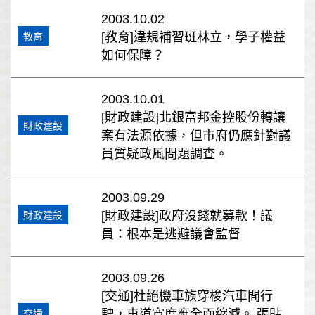
2003.10.02
[教育]違規補習班林立，學子權益
教育
如何保障？
2003.10.01
[財政建設]北銀富邦金控股份轉讓
財政建設
案有法源依據，但市府仍應針對議
員質疑政風問題調查。
2003.09.29
[財政建設]政府沒錢就募款！議
財政建設
員：根本是逃避議會監督
2003.09.26
[交通]杜絕機車族穿梭汽車間行
駛，車道寬度應全面縮減。 張貼
交通