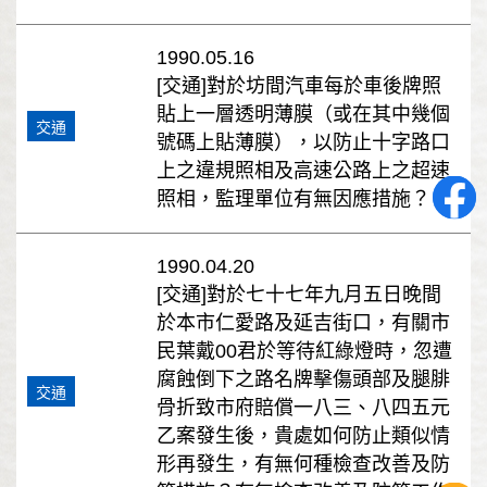
1990.05.16
[交通]對於坊間汽車每於車後牌照
貼上一層透明薄膜（或在其中幾個
交通
號碼上貼薄膜），以防止十字路口
上之違規照相及高速公路上之超速
照相，監理單位有無因應措施？
1990.04.20
[交通]對於七十七年九月五日晚間
於本市仁愛路及延吉街口，有關市
民葉戴00君於等待紅綠燈時，忽遭
腐蝕倒下之路名牌擊傷頭部及腿腓
交通
骨折致市府賠償一八三、八四五元
乙案發生後，貴處如何防止類似情
形再發生，有無何種檢查改善及防