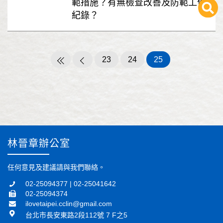
範措施？有無檢查改善及防範工作
紀錄？
23
24
25
林晉章辦公室
任何意見及建議請與我們聯絡。
02-25094377 | 02-25041642
02-25094374
ilovetaipei.cclin@gmail.com
台北市長安東路2段112號 7 F之5