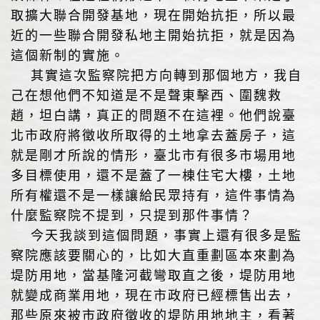
取擴大聯合開發基地，現在開始抗拒，所以最
近的一些聯合開發私地主開始抗拒，就是因為
這個新制的實施。
其實這次監察院把方向轉到那個地方，我自
己在想他們不知道是不是聲東擊西、圍魏救
趙，坦白講，真正的問題不在這裡。他們說臺
北市政府將徵收所取得的土地拿去蓋房子，這
就是剛才所說的情形，臺北市有很多市場用地
多目標使用，還不是蓋了一棟住宅大樓，土地
所有權還不是一樣讓給民眾持有，這件事情為
什麼監察院不提到，只提到那件事情？
今天我談到這個問題，事實上還有很多是監
察院應該要關心的，比如大直重劃區本來劃為
堤防用地，當基隆河截彎取直之後，堤防用地
就變成商業用地，現在市政府已經標售出去，
那些原來被市政府徵收的堤防用地地主，看著