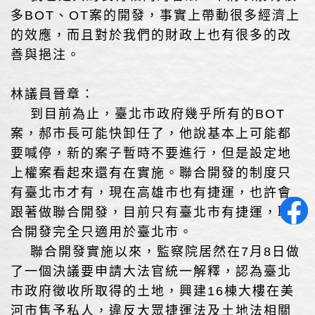
多BOT、OT案的開發，事實上帶動很多經濟上
的效應，而且對於我們的財政上也有很多的改
善與挹注。
林議員晉章：
到目前為止，臺北市政府幾乎所有的BOT
案，郝市長可能快卸任了，他說基本上可能都
要喊停，新的案子暫時不要進行，但是設定地
上權案看起來還有在實施。聯合開發的制度只
有臺北市才有，現在高雄市也有捷運，也許會
跟著做聯合開發，目前只有臺北市有捷運，聯
合開發完全只適用於臺北市。
聯合開發實施以來，監察院居然在7月8日做
了一個決議要申請大法官統一解釋，認為臺北
市政府徵收所取得的土地，興建16棟大樓在美
河市售予私人，違反大眾捷運法及土地法相關