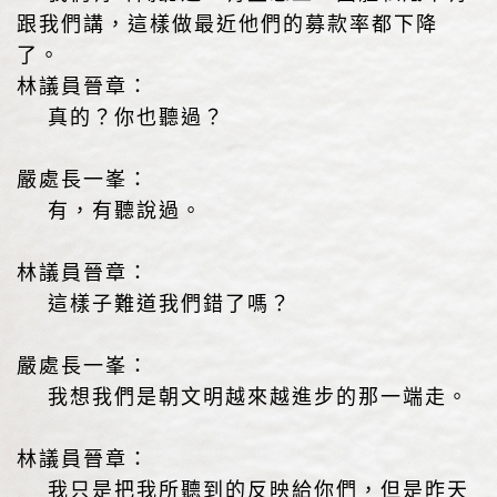
跟我們講，這樣做最近他們的募款率都下降
了。
林議員晉章：
真的？你也聽過？
嚴處長一峯：
有，有聽說過。
林議員晉章：
這樣子難道我們錯了嗎？
嚴處長一峯：
我想我們是朝文明越來越進步的那一端走。
林議員晉章：
我只是把我所聽到的反映給你們，但是昨天