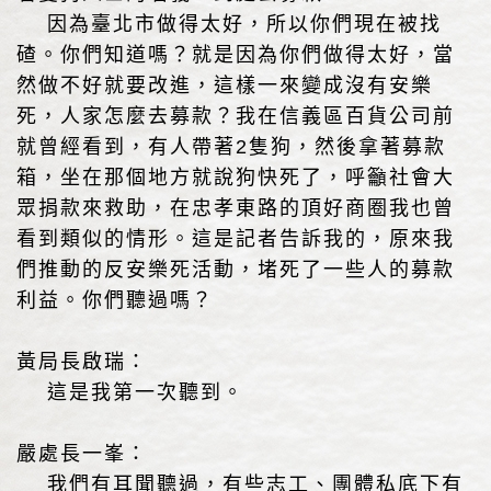
因為臺北市做得太好，所以你們現在被找
碴。你們知道嗎？就是因為你們做得太好，當
然做不好就要改進，這樣一來變成沒有安樂
死，人家怎麼去募款？我在信義區百貨公司前
就曾經看到，有人帶著2隻狗，然後拿著募款
箱，坐在那個地方就說狗快死了，呼籲社會大
眾捐款來救助，在忠孝東路的頂好商圈我也曾
看到類似的情形。這是記者告訴我的，原來我
們推動的反安樂死活動，堵死了一些人的募款
利益。你們聽過嗎？
黃局長啟瑞：
這是我第一次聽到。
嚴處長一峯：
我們有耳聞聽過，有些志工、團體私底下有