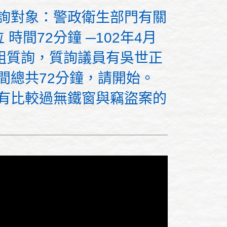
 質詢對象：警政衛生部門有關
間72分鐘 ─102年4月
組質詢，質詢議員有吳世正
間總共72分鐘，請開始。
就有比較過無鐵窗與竊盜案的