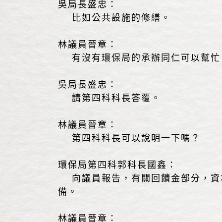
吳局長盛忠：
比如公共設施的修繕。
林議員晉章：
有沒有環保局的承辦同仁可以幫忙
吳局長盛忠：
請第四科科長答覆。
林議員晉章：
第四科科長可以說明一下嗎？
環保局第四科郭科長國鑫：
向議員報告，有關回饋金部分，資本
備。
林議員晉章：