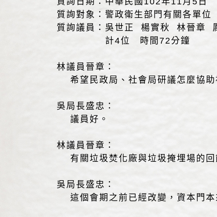
質詢日期：中華民國102年11月5日
質詢對象：警政衛生部門有關各單位
質詢議員：吳世正 楊實秋 林晉章 
計4位 時間72分鐘
林議員晉章：
希望民政局、社會局研議怎麼協助
吳局長盛忠：
議員好。
林議員晉章：
有關垃圾焚化廠與垃圾掩埋場的回饋
吳局長盛忠：
這個會期之前已經改變，資本門本來