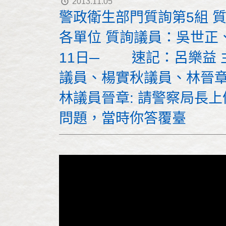
2013.11.05
警政衛生部門質詢第5組 質
各單位 質詢議員：吳世正、
11日─ 速記：呂樂益 
議員、楊實秋議員、林晉章
林議員晉章: 請警察局長
問題，當時你答覆臺