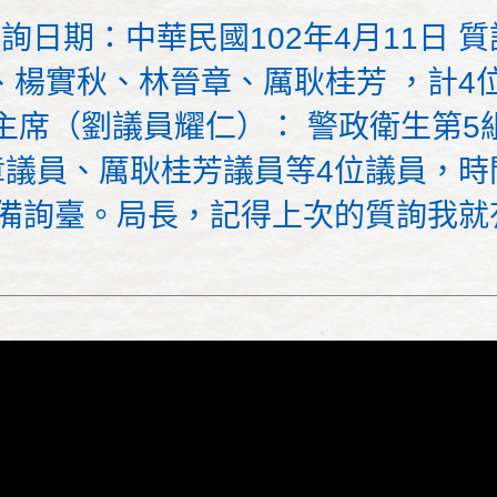
詢日期：中華民國102年4月11日
楊實秋、林晉章、厲耿桂芳 ，計4位 時
主席（劉議員耀仁）： 警政衛生第5
議員、厲耿桂芳議員等4位議員，時
上備詢臺。局長，記得上次的質詢我