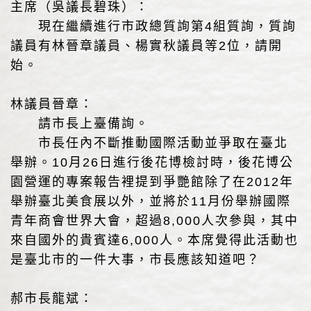
主席（吳議長碧珠）：
現在繼續進行市政總質詢第4組質詢，質詢
議員有林晉章議員、楊實秋議員等2位，請開
始。
林議員晉章：
請市長上臺備詢。
市長任內不斷推動國際活動並爭取在臺北
舉辦。10月26日進行後花博檢討時，後花博公
園營運的專案報告裡提到爭艷館除了在2012年
舉辦臺北美食展以外，並將於11月份舉辦國際
青年商會世界大會，超過8,000人次參與，其中
來自國外的貴賓達6,000人。本席覺得此活動也
是臺北市的一件大事，市長應該知道吧？
郝市長龍斌：