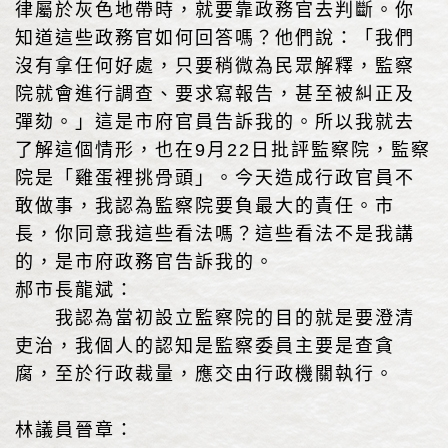
律屬於灰色地帶時，就要靠政務官去判斷。你
知道這些政務官如何回答嗎？他們說：「我們
沒有拿任何好處，只要稍微為民眾解釋，監察
院就會進行調查、要求寫報告，甚至被糾正及
彈劾。」這是市府官員告訴我的。所以我就去
了解這個情形，也在9月22日批評監察院，監察
院是「雞蛋裡挑骨頭」。今天造成行政官員不
敢做事，我認為監察院要負最大的責任。市
長，你同意我這些看法嗎？這些看法不是我講
的，是市府政務官告訴我的。
郝市長龍斌：
我認為當初設立監察院的目的就是要澄清
吏治，我個人的認知是監察委員主要是查貪
腐，至於行政裁量，應交由行政機關執行。
林議員晉章：