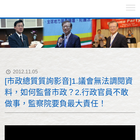
2012.11.05
[市政總質質詢影音]1.議會無法調閱資
料，如何監督市政？2.行政官員不敢
做事，監察院要負最大責任！