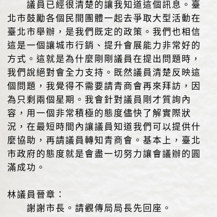
議員已經很清楚的讓我知道這個訊息。臺
北市鼓勵各個民間團體一起去爭取大型活動在
臺北市舉辦，是我們既定的政策。我們也相信
這是一個讓城市行銷、提升會展能力非常好的
方式。這就是為什麼剛剛議員在提出問題時，
我們說絕對會全力支持。既然議員清楚反映這
個問題，我覺得不需要請青商會再來拜訪，因
為只剩兩個星期。我會針對議員剛才質詢內
容，用一個非常積極的態度儘快了解實際狀
況，在最短時間內讓議員知道我們可以提供什
麼協助，再請議員轉知青商會。基本上，臺北
市政府的態度就是會盡一切努力讓會議辦的圓
滿成功。
林議員晉章：
謝謝市長。請觀傳局局長先回座。