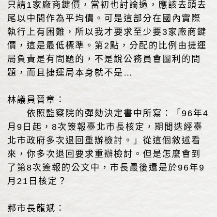
只請1家廠商鍵價，當初也討論過，應該去頭去
尾以中間作為平均價。可是這部分在國內實際
執行上有困難，所以我才要求至少要3家廠商鍵
價，這是最低標準。第2點，分配的比例由捷運
局負責是有問題的，不是說公務員會圖利的問
題，而且捷運局本身就不是…
林議員晉章：
依照監察院的彈劾決定書中所寫：「96年4
月9日起，8次簽報臺北市長核定，期間迭經臺
北市政府多次退回重辦檢討。」從這個敘述看
來，你多次退回要求重辦檢討。但是怎麼會到
了第8次簽報的公文中，市長最後還是於96年9
月21日核定？
郝市長龍斌：