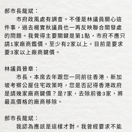
郝市長龍斌：
市府政風處有調查。不僅是林議員關心這
件事，過去楊實秋議員也一再反映聯合開發處
的問題。我覺得主要關鍵是第1點，市府不應只
請1家廠商鑑價，至少有2家以上。目前是要求
要3家以上廠商鍵價。
林議員晉章：
市長，本席去年跟您一同前往香港、新加
坡考察公屋住宅政策時，您是否記得香港政府
是請幾家廠商鍵價？是7家，去除前後3家，將
最高價格的廠商移除。
郝市長龍斌：
我認為應該是這樣才對。我曾經要求不能