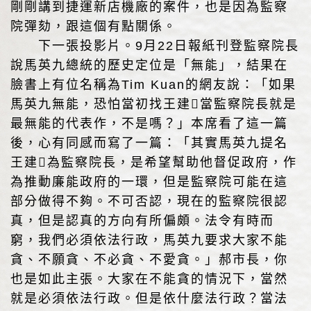
剛剛講到捷運新店機廠的案件，也是因為監察
院彈劾，跟這個有點關係。
下一張投影片。9月22日報紙刊登監察院長
說馬英九總統的歷史定位是「無能」，結果在
臉書上有位名稱為Tim Kuan的網友說：「如果
馬英九無能，恐怕當初找王建當監察院長就是
最無能的代表作，不是嗎？」本席看了這一篇
後，心有同感而寫了一篇：「其實馬英九提名
王建為監察院長，是希望幫助他督促政府，作
為推動廉能政府的一環，但是監察院可能在這
部分做得不夠。不可否認，現在的監察院很認
真，但是認真的方向有所偏頗。法令有時而
窮，我們必須依法行政，馬英九要求大家不能
貪、不願貪、不必貪、不愛貪。」郝市長，你
也是如此主張。大家在不能貪的情況下，當然
就是必須依法行政。但是依什麼法行政？當法