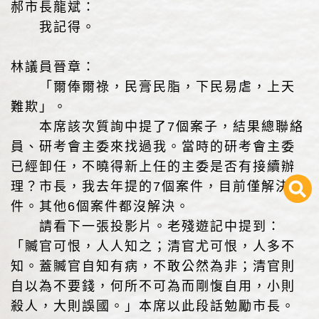
郝市長龍斌：
我記得。
林議員晉章：
「爾俸爾祿，民膏民脂，下民易虐，上天
難欺」。
本席該次質詢中提了7個案子，結果總聯絡
員、研考會主委來找過我。當時的研考會主委
已經卸任，不曉得新上任的主委是否有接續辦
理？市長，我去年提的7個案件，目前僅解決1
件。其他6個案件都沒解決。
請看下一張投影片。老殘遊記中提到：
「贓官可恨，人人知之；清官尤可恨，人多不
知。蓋贓官自知有病，不敢公然為非；清官則
自以為不要錢，何所不可為而剛愎自用，小則
殺人，大則誤國。」本席以此段話勉勵市長。