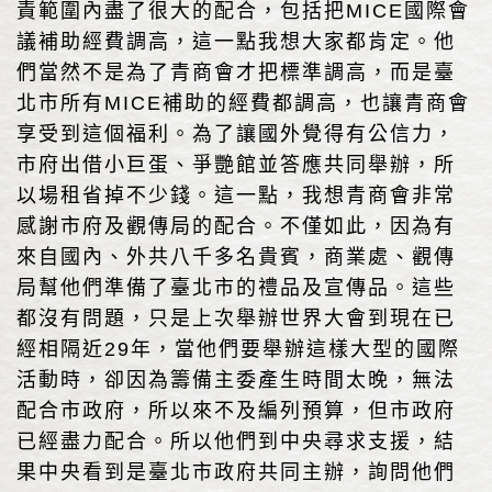
責範圍內盡了很大的配合，包括把MICE國際會
議補助經費調高，這一點我想大家都肯定。他
們當然不是為了青商會才把標準調高，而是臺
北市所有MICE補助的經費都調高，也讓青商會
享受到這個福利。為了讓國外覺得有公信力，
市府出借小巨蛋、爭艷館並答應共同舉辦，所
以場租省掉不少錢。這一點，我想青商會非常
感謝市府及觀傳局的配合。不僅如此，因為有
來自國內、外共八千多名貴賓，商業處、觀傳
局幫他們準備了臺北市的禮品及宣傳品。這些
都沒有問題，只是上次舉辦世界大會到現在已
經相隔近29年，當他們要舉辦這樣大型的國際
活動時，卻因為籌備主委產生時間太晚，無法
配合市政府，所以來不及編列預算，但市政府
已經盡力配合。所以他們到中央尋求支援，結
果中央看到是臺北市政府共同主辦，詢問他們