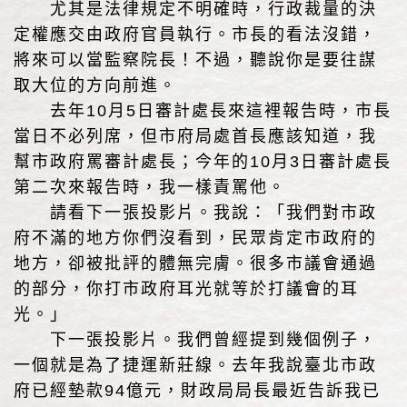
尤其是法律規定不明確時，行政裁量的決
定權應交由政府官員執行。市長的看法沒錯，
將來可以當監察院長！不過，聽說你是要往謀
取大位的方向前進。
去年10月5日審計處長來這裡報告時，市長
當日不必列席，但市府局處首長應該知道，我
幫市政府罵審計處長；今年的10月3日審計處長
第二次來報告時，我一樣責罵他。
請看下一張投影片。我說：「我們對市政
府不滿的地方你們沒看到，民眾肯定市政府的
地方，卻被批評的體無完膚。很多市議會通過
的部分，你打市政府耳光就等於打議會的耳
光。」
下一張投影片。我們曾經提到幾個例子，
一個就是為了捷運新莊線。去年我說臺北市政
府已經墊款94億元，財政局局長最近告訴我已