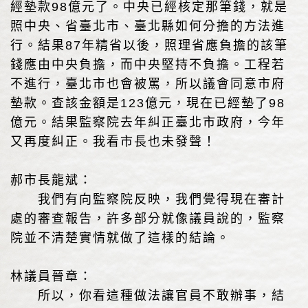
經墊款98億元了。中央已經核定那筆錢，就是
照中央、省臺北市、臺北縣如何分擔的方法進
行。結果87年精省以後，照理省應負擔的該筆
錢應由中央負擔，而中央堅持不負擔。工程若
不進行，臺北市也會被罵，所以議會同意市府
墊款。查該金額是123億元，現在已經墊了98
億元。結果監察院去年糾正臺北市政府，今年
又再度糾正。我看市長也未發聲！
郝市長龍斌：
我們有向監察院反映，我們覺得現在審計
處的審查報告，許多部分就像議員說的，監察
院並不清楚實情就做了這樣的結論。
林議員晉章：
所以，你看這種做法讓官員不敢辦事，結