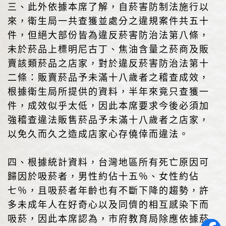
三、此外依據本席了解，自菸害防制法施行以
來，衛生局一共查獲並處分之違規案件共五十
件，但絕大部份皆為違反菸害防治法第八條，
未於菸品上標明尼古丁、焦油含量之菸商及販
賣該類菸品之店家，對於違反菸害防治法第十
二條：販賣菸品予未滿十八歲者之稽查成效，
根據衛生局所提供的資料，半年來竟只查獲一
件，成效似乎太低，因此本席要求今後必須加
強稽查違法販售菸品予未滿十八歲者之店家，
以免久而久之造成店家心存僥倖而違法。
四、根據統計資料，台灣地區所有死亡原因可
歸因於吸菸者，男性約佔十五％、女性約佔
七％，且吸菸者年齡也有不斷下降的趨勢，許
多未成年人在好奇心以及同儕的相互感染下而
吸菸，因此本席認為，市府教育局除應依據菸