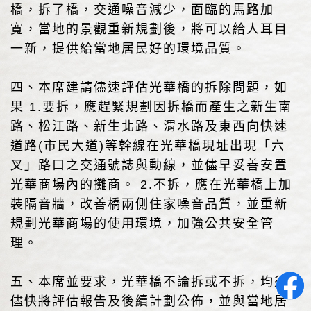
橋，拆了橋，交通噪音減少，面臨的馬路加
寬，當地的景觀重新規劃後，將可以給人耳目
一新，提供給當地居民好的環境品質。
四、本席建請儘速評估光華橋的拆除問題，如
果 1.要拆，應趕緊規劃因拆橋而產生之新生南
路、松江路、新生北路、渭水路及東西向快速
道路(市民大道)等幹線在光華橋現址出現「六
叉」路口之交通號誌與動線，並儘早妥善安置
光華商場內的攤商。 2.不拆，應在光華橋上加
裝隔音牆，改善橋兩側住家噪音品質，並重新
規劃光華商場的使用環境，加強公共安全管
理。
五、本席並要求，光華橋不論拆或不拆，均須
儘快將評估報告及後續計劃公佈，並與當地居