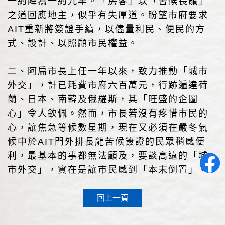
一約降為一約九年。「房客」以「苦候長龍」
之道回應地主，似乎有失厚道。盼望市府要求
AIT重新將簽證手續，以儘量利民、便民的方
式、設計、以照顧市民權益。
二、阿扁市長上任一年以來，致力推動「城市
外交」，計已耗費市府六百萬元，行跡遍達荷
蘭、日本、南韓及俄羅斯，其「旺盛的企圖
心」令人欽佩。然而，市長若沒有疼惜市民的
心，讓焦急等候數星期，現在又必須在嚴冬氣
候中於AIT門外排長龍苦候簽證的民眾稍感便
利，最基本的事都無法顧及，要談高遠的「城
市外交」，實在是讓市民感到「本末倒置」。
回上一頁