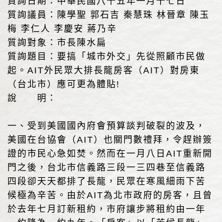
質詢日期：中華民國八十五年一月十七日
質詢議員：陳學聖 郭石吉 秦慧珠 林晉章 陳玉
梅 李仁人 李慶安 蔣乃辛
質詢對象：市長陳水扁
質詢題目：要搞「城市外交」先從照顧市民做
起。AIT外民眾大排長龍房客（AIT）對房東
（台北市）應可更為體貼!
說 明：
一、受到美國國內府會預算談判破裂的波及，
美國在台協會（AIT）也關門數禮拜，令趕辦簽
證的市民心急如焚。然而在一月八日AIT重新開
門之後，台北市信義路三段一三四巷至信義路
四段卻天天都排了長龍，民眾在寒風細雨下苦
候極為辛苦。由於AIT為北市政府的房客，且曾
於去年七月訂新租約，市府讓步將租約由一年