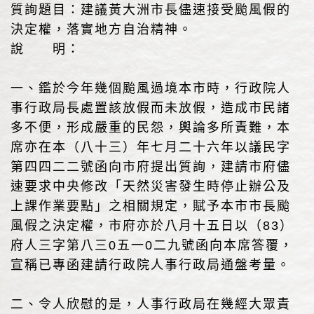
質詢題目：建議黃大洲市長儘速接受颱風假的
決定權，落實地方自治精神。
說 明：
一、鑑於今年幾個颱風過境本市時，行政院人
事行政局長處置該放假而未放假，造成市民諸
多不便，形成嚴重的民怨，輿論多所責難，本
席亦在本（八十三）年七月二十六年以議民字
第四四二二號函向市府提出質詢，建請市府儘
速要求中央修改「天然災害發生時停止辦公及
上課作業要點」之相關規定，賦予本市市長颱
風假之決定權，市府亦於八月十五日以（83）
府人三字第八三0五一0二九號函向本席答覆，
宣稱已專函建請行政院人事行政局通盤考量。
二、令人欣慰的是，人事行政局在幾經大眾責