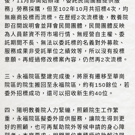
後，11月即開始辦理「委託民間團體提供服
務」勞務採購，但至102年10月共招標4次，均
無廠商投標而流標。在歷經2次流標後，教養院
即召開說明會並拜會民間團體，民間團體反映
為人員薪資不符市場行情、無經營自主權、委
託期間不長、無法以委託標的名義對外募款、
服務成果非受託單位之績效等，所以沒有投標
意願。再經過修改標案內容，仍然再2次流標。
三、永福院區整建完成後，將原有遷移至華崗
院區的院生搬回至永福院區，約有150餘位，若
委外招標成功，還可以招收新生約40位。
四、陽明教養院人力緊繃，照顧院生工作繁
重，永福院區擬委外提供服務，讓院生得到更
好的照顧，也可再幫助院外等候申請的身心障