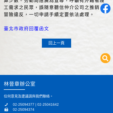
算少數。勞動局應廣為宣導，呼籲有外籍看謢
工需求之民眾，誤隨意聽信仲介公司之推銷，
冒險違反，一切申請手續定要依法處理。
臺北市政府回覆函文
回上一頁
林晉章辦公室
任何意見及建議請與我們聯絡。
02-25094377 | 02-25041642
02-25094374