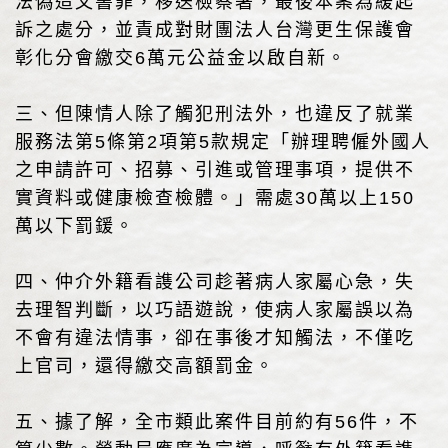
法偽造文書罪，移送檢察署，最後本案為緩起
訴之處分，並責成對財團法人台灣更生保護會
彰化分會繳交6萬元公益金以啟自新。
三、但陳情人除了觸犯刑法外，也違反了就業
服務法第5條第2項第5款規定「辦理聘僱外國人
之申請許可、招募、引進或管理事項，提供不
實資料或健康檢查檢體。」需處30萬以上150
萬以下罰鍰。
四、仲介外籍看謢公司趁著病人家屬心急，失
去理智判斷，以巧語遊說，使病人家屬誤以為
不會有違法情事，卻在事後才知觸法，不僅吃
上官司，還得繳交高額罰金。
五、據了解，全市類此案件目前約有56件，不