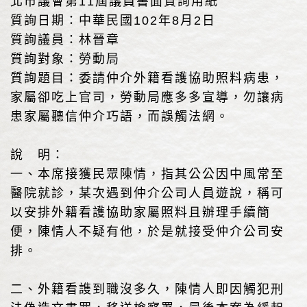
北市議會第11屆議員書面質詢用紙
質詢日期：中華民國102年8月2日
質詢議員：林晉章
質詢對象：勞動局
質詢題目：委請仲介外籍看護協助照料病患，
家屬卻吃上官司，勞動局應多多宣導，勿讓病
患家屬聽信仲介巧語，而誤觸法網。
說 明：
一、本席接獲民眾陳情，指其公公因中風常至
醫院就診，某次遇到仲介公司人員遊說，稱可
以安排外籍看護協助家屬照料且辦理手續簡
便，陳情人不疑有他，於是就接受仲介公司安
排。
二、外籍看謢到職沒多久，陳情人即因觸犯刑