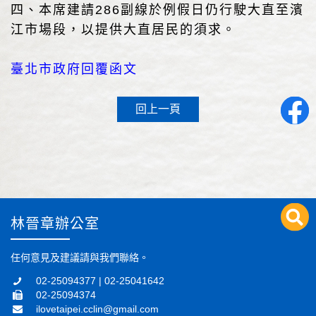
四、本席建請286副線於例假日仍行駛大直至濱
江市場段，以提供大直居民的須求。
臺北市政府回覆函文
回上一頁
林晉章辦公室
任何意見及建議請與我們聯絡。
02-25094377 | 02-25041642
02-25094374
ilovetaipei.cclin@gmail.com