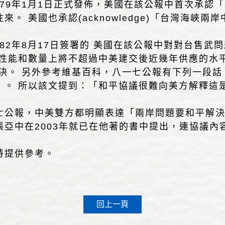
1979年1月1日正式發佈，美國在該公報中首次承
。 美國也承認(acknowledge)「台灣海峽
982年8月17日簽署的 美國在該公報中對對台售
在性能和數量上將不超過中美建交後近幾年供應的水平
解決。 另外參考維基百科，八一七公報有下列一段話
》。 所以該文提到：「和平協議很難向美方解釋這
七公報，中美雙方都明顯表達「兩岸問題要和平解
亞中在2003年就已在他著的書中提出，連協議內
特提供參考。
回上一頁