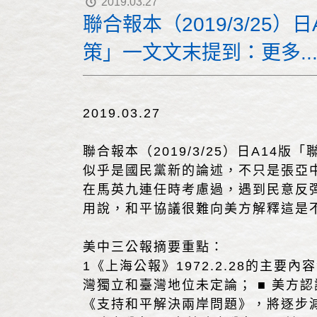
2019.03.27
聯合報本（2019/3/25
策」一文文末提到：更多...
2019.03.27
聯合報本（2019/3/25）日A1
似乎是國民黨新的論述，不只是張亞中
在馬英九連任時考慮過，遇到民意反
用說，和平協議很難向美方解釋這是
美中三公報摘要重點：
1《上海公報》1972.2.28的主
灣獨立和臺灣地位未定論； ■ 美方認識到(
《支持和平解決兩岸問題》，將逐步