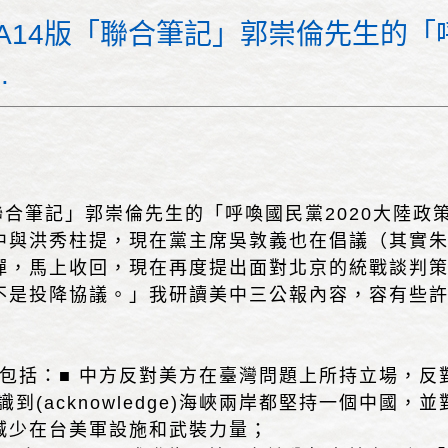
）日A14版「聯合筆記」郭崇倫先生的「
.
4版「聯合筆記」郭崇倫先生的「呼喚國民黨2020大陸
與洪秀柱提，現在黨主席吳敦義也在倡議（其實朱立倫
彈，馬上收回，現在再度提出面對北京的統戰談判
不是投降協議。」我研讀美中三公報內容，容有些
要內容包括：■ 中方反對美方在臺灣問題上所持立場
acknowledge)海峽兩岸都堅持一個中國，並對此不表
減少在台美軍設施和武裝力量；