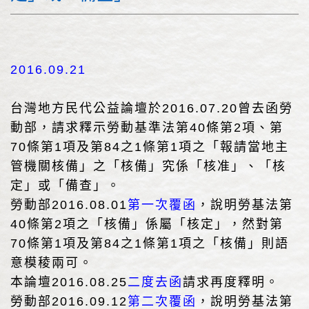
2016.09.21
台灣地方民代公益論壇於2016.07.20曾去函勞
動部，請求釋示勞動基準法第40條第2項、第
70條第1項及第84之1條第1項之「報請當地主
管機關核備」之「核備」究係「核准」、「核
定」或「備查」。
勞動部2016.08.01
第一次覆函
，說明勞基法第
40條第2項之「核備」係屬「核定」，然對第
70條第1項及第84之1條第1項之「核備」則語
意模稜兩可。
本論壇2016.08.25
二度去函
請求再度釋明。
勞動部2016.09.12
第二次覆函
，說明勞基法第