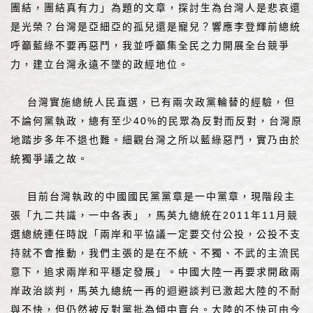
團結，團結真有力」為題的文章，探討生為台灣人是悲哀還
是光榮？台灣是亞細亞的孤兒還是寵兒？響應李登輝前總統
呼籲藍綠不要再惡鬥，我並呼籲集全民之力開展全台競爭
力，建立台灣永遠不墜的政經地位。
台灣實施總統人民直選，已有兩次政黨輪替的經驗，但
不論何黨執政，總有至少40%的民眾為反對而反對，台灣原
地踏步多年不退也難。細觀台灣之所以藍綠惡鬥，實乃由於
統獨爭議之故。
目前台灣執政的中國國民黨黨章是一中黨章，現階段主
張「九二共識，一中各表」，馬英九總統在2011年11月競
選總統連任時說「兩岸和平協議一定要交付公投，公投不支
持就不會推動，我們主張的是在不統、不獨、不武的主流民
意下，追求兩岸和平穩定發展」。中國大陸一再要求開啟兩
岸政治談判，馬英九總統一再的迴避談判已激起大陸的不耐
與不快，但仍然被反對黨批為傾中賣台。大陸的不快可由今