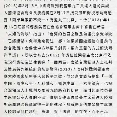
(2013)年2月18日中國時報刋載當年九二共識大陸的與談
人前海協會副會長唐樹備在2月17日接受鳳凰衛視專訪時透
露「兩岸無限期不統一，有違九二共識」。今(2013) 年1
月16日旺報報導前美國在台協會理事主席卜睿哲在新書
〝未知的海峽〞指出，「台灣的首要之務是勿讓北京覺得統
一已經絕望，免得北京孤注一擲，如果美國繼續信守目前的
對台政策，會促使中方以更具創意、更有意義的方式解決兩
岸爭議」。所以會有去(2012) 年吳伯雄榮譽主席北京行依
我現行憲法及法律表達「一國兩區」會被台灣獨派人士批判
及遭馬英九總統府的切割暨今(2013) 年2月連戰榮譽主席
應大陸國家新領導人習近平之邀，於北京會談時提出「一個
中國、兩岸和平、互利融和、振興中華」十六字箴言，也被
台灣獨派人士批判及馬英九總統府的切割，而引起兩位榮譽
主席辦公室人員的不滿。實則吳連兩位榮譽主席前往大陸都
對兩岸政治協商取得一定的進程，那就是吳伯雄榮譽主席讓
大陸認同我們現行「憲法」與「法律」的存在，而不再以