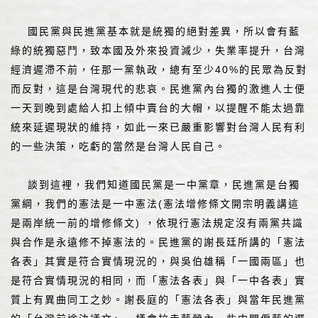
國民黨與民進黨基本就是統獨的絕對差異，所以會有藍
綠的統獨惡鬥，致本國及外來投資減少，失業率提升，台灣
經濟遲滯不前，任那一黨執政，總有至少40%的民眾為反對
而反對，這是台灣現代的悲哀。民進黨內台獨的激進人士便
一天到晚到處給人扣上傾中賣台的大帽，以提醒不能太過靠
統來延遲現狀的維持，如此一來已嚴重影響對台灣人民有利
的一些決策，吃虧的當然是台灣人民自己。
談到這裡，我們知道國民黨是一中黨章，民進黨是台獨
黨綱，我們的憲法是一中憲法(憲法增修條文開宗明義講這
是兩岸統一前的增修條文) ，依現行憲法規定沒有兩黨共識
與合作是永遠修不掉憲法的。民進黨的謝長廷所講的「憲法
各表」其實是符合實情現況的，與吳伯雄稱「一國兩區」也
是符合實情現況的相同，而「憲法各表」與「一中各表」實
質上有異曲同工之妙。謝長庭的「憲法各表」與當年民進黨