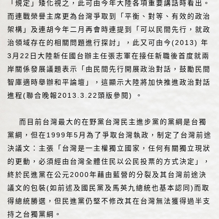
「規定」矮化視之，此可由今年大陸各項重要講話時看出。
而連戰榮譽主席更為台灣爭取到「平衡、對等、有效的政治
架構」及連胡今年二月再會時連提到「可以民間先行，就政
治領域存在的相關問題進行探討」，此又可由今(2013) 年
3月22日大陸新任國台辦主任張志軍在接任新職後首度就兩
岸關係發展議題表示「由民間先行開展政治對話，鼓勵民間
智庫適時舉辦和平論壇」，這顯示大陸將加快推進政治對話
進程(聯合晚報2013.3.22頭版參閱) 。
而目前台灣最大的在野黨台灣民主進步黨的黨綱是台獨
黨綱，但在1999年5月為了爭取台灣執政，制定了台灣前途
決議文：主張「台灣是一主權獨立國家，任何有關獨立現狀
的更動，必須經由台灣全體住民以公民投票的方式決定」，
終於民進黨在公元2000年藉由藍營的分裂及其台灣前途決
議文的包裝(如前述及國民黨及馬英九總統也基本認同)而取
得總統勝選，但民進黨仍堅不修改其在台灣無法獲得過半支
持之台獨黨綱。