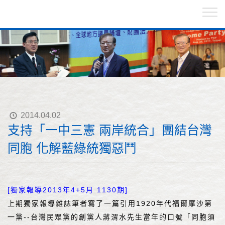
2014.04.02
支持「一中三憲 兩岸統合」團結台灣
同胞 化解藍綠統獨惡鬥
[獨家報導2013年4+5月 1130期]
上期獨家報導雜誌筆者寫了一篇引用1920年代福爾摩沙第
一黨--台灣民眾黨的創黨人蔣渭水先生當年的口號「同胞須