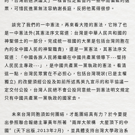
的「台灣前途決議文」一樣會拉走藍營內一些中間偏藍的選
票，可惜民進黨無法容納謝長庭，反把他罵得很慘。
談完了我們的一中憲法，再來看大陸的憲法，它除了也
是一中憲法外(其憲法序文寫道：台灣是中華人民共和國的
神聖領土的一部分。完成统一祖國的大業是包括台灣同胞在
內的全中國人民的神聖職責)，還是一黨憲法，其憲法序文
寫道：「中國各族人民將繼續在中國共產黨領導下---堅持
人民民主專政---」，是中國共產黨一黨執政的憲法。看清
這一點，台灣民眾實在不必担心，包括台灣現狀(已是主權
獨立) 的改變須經公投及如前所述馬英九宣示的和平協議一
定交付公投，台灣人民絕不會公投同意統一到憲法明文規定
只有中國共產黨一黨執政的國家去。
未來台灣同胞須如何團結，才能團結真有力？於今要提
出參照聯合報總主筆黃年所著〝兩岸大架構 大屋頂下的中
國〞(天下出版,2013年2月) ，並具體支持台灣大學政治系